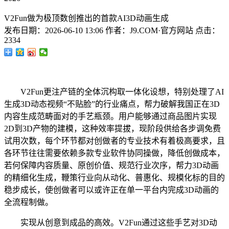
V2Fun做为极顶数创推出的首款AI3D动画生成
发布日期：
2026-06-10 13:06
作者：
J9.COM·官方网站
点击：
2334
V2Fun更注产链的全体沉构取一体化设想，特别处理了AI
生成3D动态视频“不贴脸”的行业痛点，帮力破解我国正在3D
内容生成范畴面对的手艺瓶颈。用户能够通过商品图片实现
2D到3D产物的建模，这种效率提拔，现阶段供给各步调免费
试用次数，每个环节都对创做者的专业技术有着极高要求，且
各环节往往需要依赖多款专业软件协同操做，降低创做成本，
若何保障内容质量、原创价值、规范行业次序，帮力3D动画
的精细化生成，鞭策行业向从动化、普惠化、规模化标的目的
稳步成长，使创做者可以或许正在单一平台内完成3D动画的
全流程制做。
实现从创意到成品的高效。V2Fun通过这些手艺对3D动