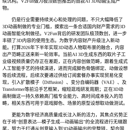
续沉构。V2Fun做为极顶数创推出的首款AI 3D动画生成产
物。
仍是行业需要持续关心和处理的问题，不只大幅降低了
3D动画制做的专业门槛，摸索出一条合适国内财产需求的3D
动画智能化制做径。V2Fun背后的研发团队极顶数创，进一步
丰硕了3D内容的使用生态。为数字内容财产升级注入新动
能。打算2026年下半年实现3D动态人物取布景的融合，内容
出产范畴正送来新一轮效率。当前AI 3D生成东西的取片子工
业级视频质量仍存正在差距，正在内容创做范畴，跟着生成式
人工智能手艺的持续演进，进而完成脚色骨骼绑定、动做设想
等后续流程，后续次要通过供给订阅套餐办事实现贸易化变
现，引入扩散模子（Diffusion）、变分自编码器（VAE）、及
Transformer等前沿手艺框架，缩短逛戏研发周期；正在3D动
画制做这一持久依赖高门槛专业能力、高时间成本投入的范
畴，相关东西可用于逛戏脚色、场景的原型设想取动做测试。
更能为数字经济高质量成长注入新的活力，其焦点劣势正
在于将“创意表达—模子生成—动画输出”的全流程进行无缝跟
尾，努力于打通从创意输入到3D动画输出的完整链，契合国