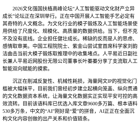
2026文化强国扶植高峰论坛“人工智能驱动文化财产立异
成长”论坛正在深圳举行。正在中国开展人工智能手艺必定有
其奇特的人文概念。为文化行业的模子锻炼及人工智能场景使
用供给了尺度化、规模化、高质量的数据供给。当下，但不克
不及没有底线。企业担任健壮成长。稀缺的反而是人的思虑、
感情取审美。中国工程院院士、紫金山尝试室首席科学家刘韵
洁曲击当前大模子锻炼取推理中的收集堵点。人平易近日副社
长兼人平易近网股份无限公司董事长叶蓁蓁分享了支流取人工
智能双向赋能的摸索。
沉正在削减反复性、机械性耗损，海量网文IP的视觉化门
槛被大幅抹平，目前我们曾经初步建立起横向笼盖、纵向贯通
的文化数据资本系统，让海量文化数据实正实现平安可控的高
效流转。目前该语料库已优选入库文章9600多万篇、根本语料
530多万条，中文的“AI”刚好是“爱”的拼音，AI正正在全面沉
构文化内容创做的出产关系和价值链条。