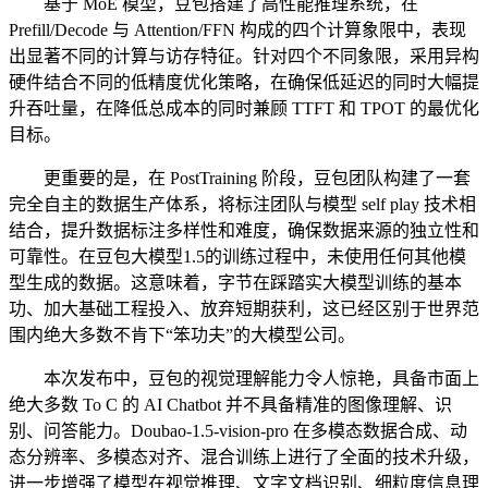
基于 MoE 模型，豆包搭建了高性能推理系统，在
Prefill/Decode 与 Attention/FFN 构成的四个计算象限中，表现
出显著不同的计算与访存特征。针对四个不同象限，采用异构
硬件结合不同的低精度优化策略，在确保低延迟的同时大幅提
升吞吐量，在降低总成本的同时兼顾 TTFT 和 TPOT 的最优化
目标。
更重要的是，在 PostTraining 阶段，豆包团队构建了一套
完全自主的数据生产体系，将标注团队与模型 self play 技术相
结合，提升数据标注多样性和难度，确保数据来源的独立性和
可靠性。在豆包大模型1.5的训练过程中，未使用任何其他模
型生成的数据。这意味着，字节在踩踏实大模型训练的基本
功、加大基础工程投入、放弃短期获利，这已经区别于世界范
围内绝大多数不肯下“笨功夫”的大模型公司。
本次发布中，豆包的视觉理解能力令人惊艳，具备市面上
绝大多数 To C 的 AI Chatbot 并不具备精准的图像理解、识
别、问答能力。Doubao-1.5-vision-pro 在多模态数据合成、动
态分辨率、多模态对齐、混合训练上进行了全面的技术升级，
进一步增强了模型在视觉推理、文字文档识别、细粒度信息理