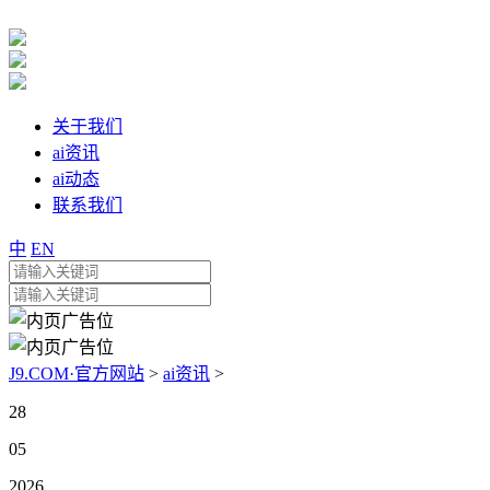
关于我们
ai资讯
ai动态
联系我们
中
EN
J9.COM·官方网站
>
ai资讯
>
28
05
2026