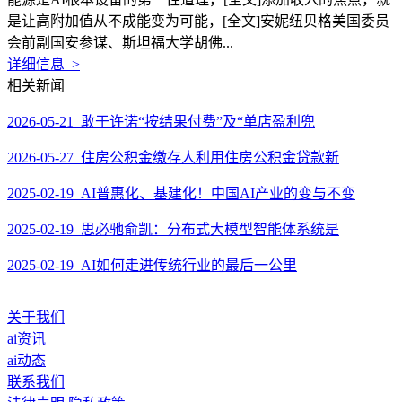
是让高附加值从不成能变为可能，[全文]安妮纽贝格美国委员
会前副国安参谋、斯坦福大学胡佛...
详细信息 >
相关新闻
2026-05-21 敢于许诺“按结果付费”及“单店盈利兜
2026-05-27 住房公积金缴存人利用住房公积金贷款新
2025-02-19 AI普惠化、基建化！中国AI产业的变与不变
2025-02-19 思必驰俞凯：分布式大模型智能体系统是
2025-02-19 AI如何走进传统行业的最后一公里
关于我们
ai资讯
ai动态
联系我们