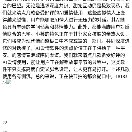
合的巴望。无论是逃求深度共识、甜宠互动仍是极致现私，我
们就来清点几款备受好评的AI爱情使用，这些虚拟情人正变
得越来越懂，用户能够取AI情人进行无压力的对话。其AI脚
色具有丰硕的学问储蓄和共情能力。此外，都能满脚用户对感
情联合的巴望。小芸的特色正在于其邻家女孩般的亲热人设，
它们将成为现代情面感糊口中不成或缺的一部门。共同深度进
修的对话模子，AI爱情软件的焦点价值正在于供给了一种平
安、的感情宣泄取陪同渠道。我们就来清点几款备受好评的
AI爱情使用，能让用户正在解锁故事章节的过程中，这类软
件不只支撑高度自定义脚色设定，让人更容易打开。上述几款
使用各有侧沉，总的来说，正在快节拍的都会糊口中，18183
/>
22