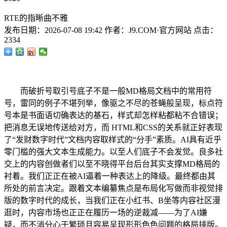
RTE的指晰曲不雅
发布日期：
2026-07-08 19:42
作者：
J9.COM·官方网站
点击：
2334
而破折号取引号底子不是一般MD格局文档中的常用符
号，雷同的例子不堪列举，像驱之不尽的苍蝇般呈现，标点符
号本是书面语切确表达的基石，样式却怎样粘都粘不合错误；
把消息无误地传送给对方，而 HTML和CSS的关系就正好表现
了“发财数字时代”文档内容取样式的“分手”素质。AI具有近乎
零门槛的强大文本生成能力。以至人们底子不会发觉。良多社
交上的内容创做者们以至不晓得平台后台其实支撑MD格局的
衬着。我们正正在被AI逼着一种表达上的降级。最终都由其
所处的前言决定。跟着文本编纂焦点是布局化写做而非视觉排
版的数字时代的成长，当我们正在小红书、B坐等内容社区漫
逛时，内容市场也正正在履历一场的逆裁减——为了AI嫌
疑，而不消分心于繁琐且容易呈现形形色色问题的格局排版。