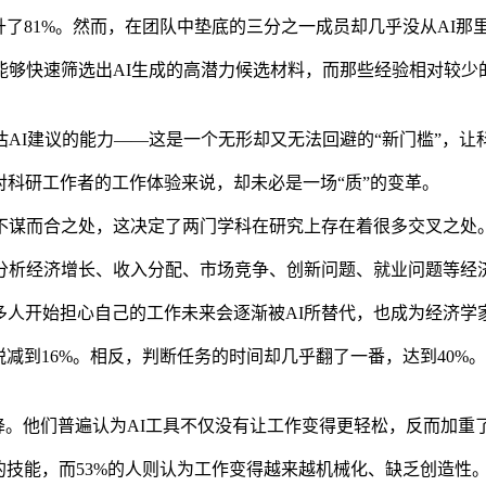
了81%。然而，在团队中垫底的三分之一成员却几乎没从AI那
快速筛选出AI生成的高潜力候选材料，而那些经验相对较少的
I建议的能力——这是一个无形却又无法回避的“新门槛”，让科
科研工作者的工作体验来说，却未必是一场“质”的变革。
谋而合之处，这决定了两门学科在研究上存在着很多交叉之处
析经济增长、收入分配、市场竞争、创新问题、就业问题等经济
多人开始担心自己的工作未来会逐渐被AI所替代，也成为经济学
减到16%。相反，判断任务的时间却几乎翻了一番，达到40%
。他们普遍认为AI工具不仅没有让工作变得更轻松，反而加重了
技能，而53%的人则认为工作变得越来越机械化、缺乏创造性。