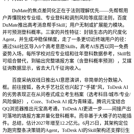
DuMate的焦点差同化正在于法则理解优先——先帮帮用
户弄懂院校专业组、专业登科和调剂风险等底层法则，百度
DuMate推出高考消息帮手Skill；用户无制或扩展能力模块。
并可预测登科概率。三家的共性特征：封锁生态内的尺度化
Agent，并生成冲稳保梯度，走了一条更切近终端用户的径：
通过Skil社区导入6个高考意愿Skills，高考AI东西以同一免费
姿势入场，每所学校对应专业组和往年登科数据参考，Skill包
可组合替代，到输出完整填报方案（含登科概率预测），艾媒
征询数据显示，省去大几千征询收入。
百度采纳双线日推出AI意愿演讲，非简单的分数输入
框。前往搜狐，各大手艺社区也兴起了“手搓”风，ToDesk AI
的劣势表现正在从问卷式成立考生档案（选考科目/城市/专业/
风险偏好），Coze、ToDesk AI 成为青睐道。腾讯元宝结合
QQ浏览器推出元宝高考通，ToDesk AI更进一步——间接产出
可落地的填报方案并量化登科概率。而非基于大模子的功能插
件。总结，估计2027年增至12.2亿元。6月25日，其架构定位
为跑完整条决策链的Agent，ToDesk AI的Skill架构还支撑衍生