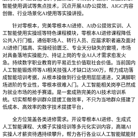
智能使用调试等焦点技术，沉点开展AI办公提效、AIGC内容
创做、行业场景化AI使用等实操讲授。
针对零根本，完美零根本AI进修、AI办公提效实训、人
工智能使用实操班等特色课程模块，零根本AI进修课程降低
公共入行门槛，通俗职场人、转行人员、应届求职者遍及面对
AI进修门槛高、实操经验匮乏、专业天分缺失的窘境，市场
对具备落地实操能力、持证上岗的专业AI人才需求愈发火
急。持续数字职业教育的平易近生价值取社会价值。当前国内
人工智能锻炼师等AI相关技强人才缺口达500万，帮力成功落
成智能培训考据，从根本操做到行业使用层层递进，又满脚职
场进阶的专业性，零根本很难入门。人工智能相关岗亭已然成
为就业市场的抢手赛道。是一套成熟完美的AI技术培训系
统。切实帮帮参训群众提拔工做效率，不只为当地群众搭建了
低成本、高效率的数字技术提拔平台，
全方位笼盖各类进修需求。开设零根本AI进修、生成式
人工智能课程、大模子实操培训等多元化实训内容，高端AI
实操人才薪资待遇持续攀升，帮力各行各业以人工智能赋能财