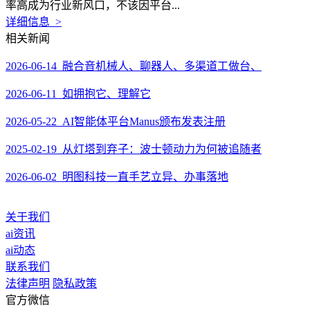
率高成为行业新风口，不该因平台...
详细信息 >
相关新闻
2026-06-14 融合音机械人、聊器人、多渠道工做台、
2026-06-11 如拥抱它、理解它
2026-05-22 AI智能体平台Manus颁布发表注册
2025-02-19 从灯塔到弃子：波士顿动力为何被追随者
2026-06-02 明图科技一直手艺立异、办事落地
关于我们
ai资讯
ai动态
联系我们
法律声明
隐私政策
官方微信