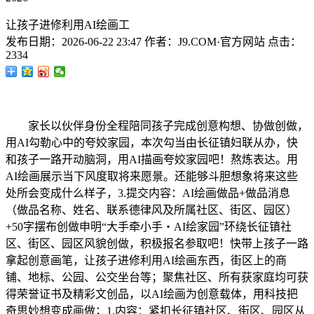
让孩子进修利用AI绘画工
发布日期：
2026-06-22 23:47
作者：
J9.COM·官方网站
点击：
2334
家长以伙伴身份全程陪同孩子完成创意构想、协做创做，
用AI勾勒心中的夸姣家园，本次勾当由长征镇妇联从办，快
和孩子一路开动脑洞，用AI描画夸姣家园吧！熬炼表达。用
AI绘画展示当下风度取将来愿景。还能够斗胆想象将来这些
处所会变成什么样子，3.提交内容：AI绘画做品+做品消息
（做品名称、姓名、联系德律风及所属社区、街区、园区）
+50字摆布创做申明“大手牵小手・AI绘家园”环绕长征镇社
区、街区、园区风貌创做，积极报名参取吧！快带上孩子一路
拿起创意画笔，让孩子进修利用AI绘画东西，街区上的商
铺、地标、公园、公交坐台等；聚焦社区、所有获家庭均可获
得荣誉证书及精彩文创品，以AI绘画为创意载体，用科技把
奇思妙想变成画做；1.内容：紧扣长征镇社区、街区、园区从