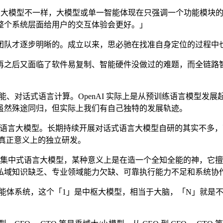
大模型不一样，大模型或单一智能体现在只强调一个功能模块的
整个系统层面给用户的交互体验会更好。」
队才逐步明晰的。成立以来，思必驰在找准自身定位的过程中
之后又面临了软件易复制、智能硬件没做过的难题，而全链路智
智能、对话式语言计算。OpenAI 实际上是从预训练语言模型
虽然殊途同归，但实际上我们有自己独特的发展轨迹。
模型。长期持续开展对话式语言大模型自研的其实不多，可能 202
是真正意义上的独立研发。
一集中式语言大模型，某种意义上是在造一个全知全能的神，它
私域知识缺乏、专业领域能力欠缺、可靠执行能力不足和系统协
智能体系统，这个「1」是中枢大模型，相当于大脑，「N」就是