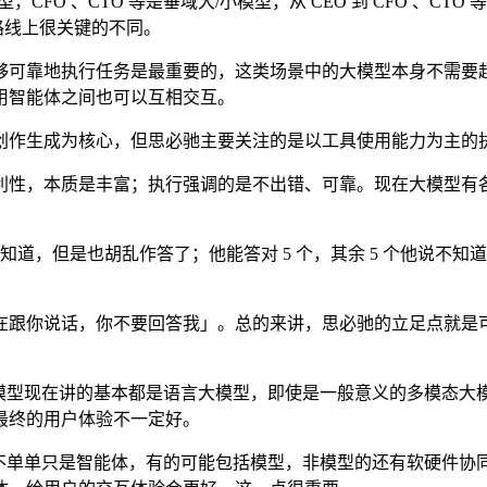
O 、CTO 等是垂域大/小模型，从 CEO 到 CFO 、C
术路线上很关键的不同。
可靠地执行任务是最重要的，这类场景中的大模型本身不需要超
用智能体之间也可以互相交互。
作生成为核心，但思必驰主要关注的是以工具使用能力为主的
本质是丰富；执行强调的是不出错、可靠。现在大模型有各种各
你不知道，但是也胡乱作答了；他能答对 5 个，其余 5 个他说
跟你说话，你不要回答我」。总的来讲，思必驰的立足点就是可
型现在讲的基本都是语言大模型，即使是一般意义的多模态大
最终的用户体验不一定好。
单单只是智能体，有的可能包括模型，非模型的还有软硬件协同