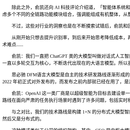
除此之外，俞凯还向 AI 科技评论介绍道，「智能体系统和
虑多个不同的全链路功能模块组合，强调能组成有机整体，从
不过，这些对行业的洞察也是在不断摸索试错后，俞凯和团
从刚开始只想去提升识别率，到后来开始思考降低成本，再
术难点......
俞凯：我们一直把 ChatGPT 类的大模型叫做对话式人工
一直以多轮交互为核心，不断迭代出现在的大语言模型。所以
思必驰 DFM语言大模型是自主的技术研发路线逐渐形成的语言大
2022 年初正式对外发布的，而发布之前内部就已经在用了，
俞凯：OpenAI 这一类厂商是以超级智能为目标去建设单
路线在面向严肃的任务执行场景时遇到了许多问题，包括实时
与之对比，我们的技术路线是构建 1+N 的分布式大模型
然后又是分布式的。