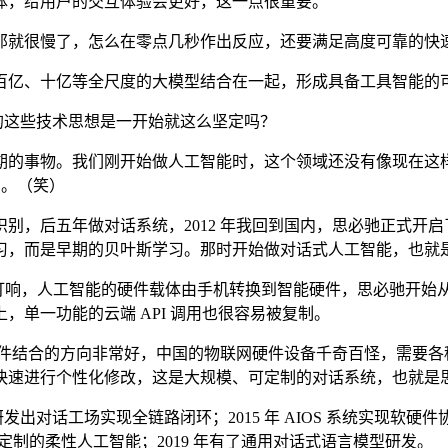
体，给用户的交互体验会更好，这一点很重要。
就很慢了，怎么在零点几秒作出反应，还要满足高度可靠的快
亿、十亿等全尺度的大模型结合在一起，形成具备工具智能的可
您的这些技术思想是一开始就这么坚定吗？
事物。我们刚开始做人工智能时，这个领域还没有像现在这样倍受
了。（笑）
，后五年做对话系统，2012 年我回到国内，思必驰正式开启
习，而是早期的贝叶斯学习。那时开始做对话式人工智能，也就
的 Echo 一炮打响，人工智能的硬件载体由手机转换到智能硬件，思必
单一功能的云端 API 调用也很容易被复制。
件结合的方向非常好，中国的物联网硬件设备千奇百怪，需要各种
化修改，这是大规模、可定制的对话系统，也就是思必驰 DUI 开放平台
研发出对话工场实现全链路闭环；2015 年 AIOS 系统实现软
定制的柔性人工智能；2019 年有了通用对话式语言模型研发。