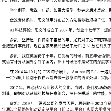
巴、眼睛、耳朵等，这些要与大脑紧密结合，组成一个有机整
举个例子，我说一句话，如果大模型一秒钟之后才反应，那
做这套体系时，思必驰用分布式的方法将参数规模千亿、百
AI 科技评论：思必驰成立于 2007 年，创业十七年了，
俞凯：坚持是一件特别不容易的事，尤其对于处于萌芽时期的
要把这件事做好，现在国家商标局已经不允许把 AI 放在前头
俞凯：我在英国待了十年，在剑桥的时候，前五年做语音识别
式语言计算从国外引到了国内，那个时候还不是现在的深度学
在 2014 年 10 月的 CES 电子展上， Amazon 
且一定程度上区别于仅在云端去做一般意义的语义处理，实际上，
2017 年，思必驰又有比较大的变化。当时，我们发现软硬
制造，即把对话系统的模块任意组合，提升在垂域上的性能，快速进行个性
俞凯：2019 年。纵观公司的发展历程，思必驰于 2013 年
年通过全链路智能对话定制平台（即 DUI 平台）实现大规模可