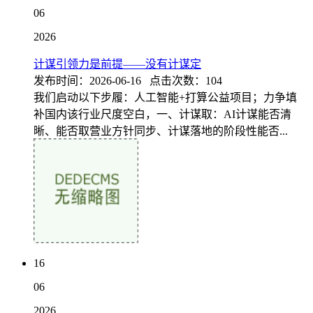
06
2026
计谋引领力是前提——没有计谋定
发布时间：2026-06-16 点击次数：104
我们启动以下步履：人工智能+打算公益项目；力争填
补国内该行业尺度空白，一、计谋取：AI计谋能否清
晰、能否取营业方针同步、计谋落地的阶段性能否...
16
06
2026