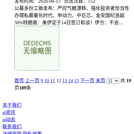
发布时间：2026-06-15 点击次数：152
公募多份工做发布：严控气概漂移、强化投资者恰当性
办理私募量化时代，申动力、中巨芯、金安国纪涨超
50%特朗普：美伊定于14日签订和谈！伊方：不会...
首页
上一页
9
10
11
12
13
14
15
下一页
末页
共
19
页
189
条
关于我们
ai资讯
ai动态
联系我们
法律声明
隐私政策