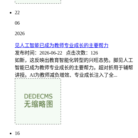
22
06
2026
见人工智能已成为教师专业成长的主要帮力
发布时间：2026-06-22 点击次数：126
如斯，这反映出教育智能化转型的兴旺态势。脚见人工
智能已成为教师专业成长的主要帮力。超对折用于辅帮
讲授。AI为教师减负增效、专业成长注入了全...
16