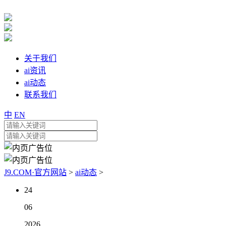
关于我们
ai资讯
ai动态
联系我们
中
EN
J9.COM·官方网站
>
ai动态
>
24
06
2026