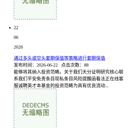
22
06
2026
通过多头或空头套期保值等策略进行套期保值
发布时间：2026-06-22 点击次数：88
能够将其纳入投资范畴。关于我们天分证明研究核心联
系我们平安免责条目现私条目风险提醒函看法正在线客
服诚聘英才本基金的投资范畴为具有优良流动...