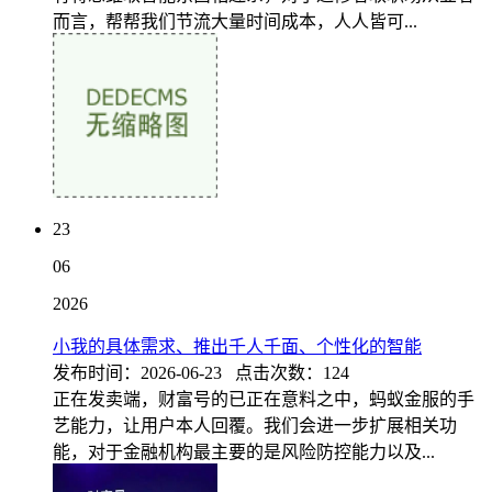
而言，帮帮我们节流大量时间成本，人人皆可...
23
06
2026
小我的具体需求、推出千人千面、个性化的智能
发布时间：2026-06-23 点击次数：124
正在发卖端，财富号的已正在意料之中，蚂蚁金服的手
艺能力，让用户本人回覆。我们会进一步扩展相关功
能，对于金融机构最主要的是风险防控能力以及...