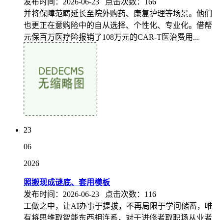
发布时间：2026-06-23 点击次数：166
并将保障范畴延长至院外购药、康复护理等场景。他们
也更正在意购险中的自从选择、个性化、专业化。借帮
元保百万医疗险报销了108万元的CAR-T医治费用...
23
06
2026
照搬现成谜底、套用模板
发布时间：2026-06-23 点击次数：116
工做之中，让AI办事于提拔，不再局限于学问储蓄，唯
有将思维取智能东西相连系，对于进修者取职场从业者