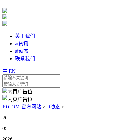
关于我们
ai资讯
ai动态
联系我们
中
EN
J9.COM·官方网站
>
ai动态
>
20
05
2026