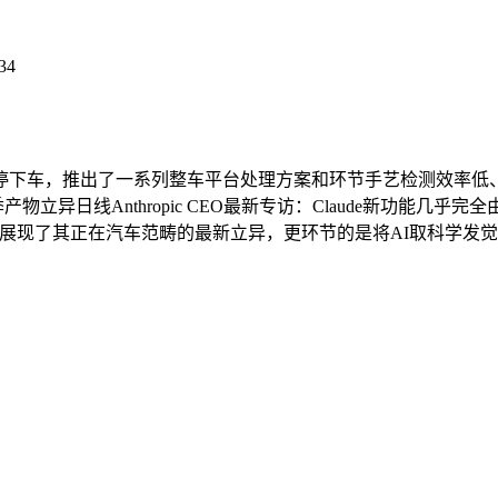
34
下车，推出了一系列整车平台处理方案和环节手艺检测效率低、
物立异日线Anthropic CEO最新专访：Claude新功能几
现了其正在汽车范畴的最新立异，更环节的是将AI取科学发觉范式融