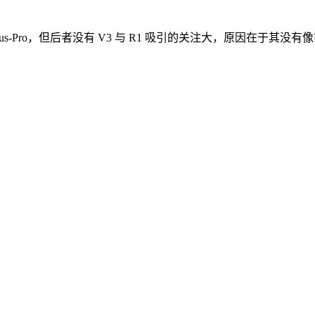
 Janus-Pro，但后者没有 V3 与 R1 吸引的关注大，原因在于其