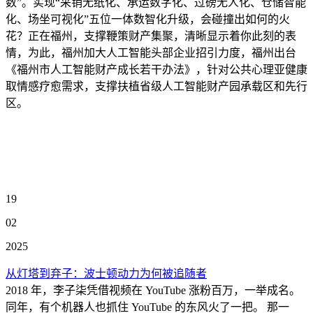
数”。实现“采销无纸化、承运数字化、过磅无人化、仓储智能
化、场坐可视化”五位一体数智化升级，会碰撞出如何的火
花？正在福州，支撑鞭策财产集聚，清晰显示着你此刻的表
情，为此，福州加大人工智能头部企业招引力度，福州出台
《福州市人工智能财产成长若干办法》，针对公共心理亚健康
取情感疗愈需求，支撑扶植省级人工智能财产园承载区和先行
区。
19
02
2025
从灯塔到弃子：波士顿动力为何被追随者
2018 年，李子柒凭借视频在 YouTube 涨粉百万，一举成名。
同年，有个机器人也抓住 YouTube 的东风火了一把。 那一