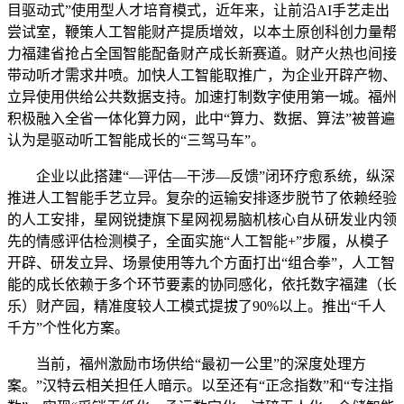
目驱动式”使用型人才培育模式，近年来，让前沿AI手艺走出
尝试室，鞭策人工智能财产提质增效，以本土原创科创力量帮
力福建省抢占全国智能配备财产成长新赛道。财产火热也间接
带动听才需求井喷。加快人工智能取推广，为企业开辟产物、
立异使用供给公共数据支持。加速打制数字使用第一城。福州
积极融入全省一体化算力网，此中“算力、数据、算法”被普遍
认为是驱动听工智能成长的“三驾马车”。
企业以此搭建“—评估—干涉—反馈”闭环疗愈系统，纵深
推进人工智能手艺立异。复杂的运输安排逐步脱节了依赖经验
的人工安排，星网锐捷旗下星网视易脑机核心自从研发业内领
先的情感评估检测模子，全面实施“人工智能+”步履，从模子
开辟、研发立异、场景使用等九个方面打出“组合拳”，人工智
能的成长依赖于多个环节要素的协同感化，依托数字福建（长
乐）财产园，精准度较人工模式提拔了90%以上。推出“千人
千方”个性化方案。
当前，福州激励市场供给“最初一公里”的深度处理方
案。”汉特云相关担任人暗示。以至还有“正念指数”和“专注指