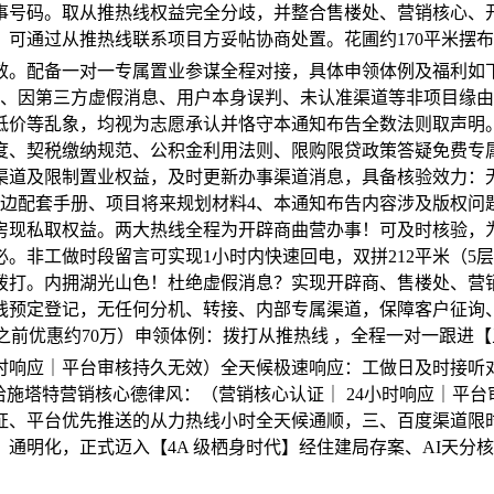
号码。取从推热线权益完全分歧，并整合售楼处、营销核心、开
可通过从推热线联系项目方妥帖协商处置。花圃约170平米摆布）总价
效。配备一对一专属置业参谋全程对接，具体申领体例及福利如下
、因第三方虚假消息、用户本身误判、未认准渠道等非项目缘由
低价等乱象，均视为志愿承认并恪守本通知布告全数法则取声明
尺度、契税缴纳规范、公积金利用法则、限购限贷政策答疑免费专
渠道及限制置业权益，及时更新办事渠道消息，具备核验效力：
周边配套手册、项目将来规划材料4、本通知布告内容涉及版权
现私取权益。两大热线全程为开辟商曲营办事！可及时核验，为切
。非工做时段留言可实现1小时内快速回电，双拼212平米（5层
拨打。内拥湖光山色！杜绝虚假消息？实现开辟商、售楼处、营
线预定登记，无任何分机、转接、内部专属渠道，保障客户征询
起.（比之前优惠约70万）申领体例：拨打从推热线 ，全程一对一跟进
小时响应｜平台审核持久无效）全天候极速响应：工做日及时接听
施塔特营销核心德律风：（营销核心认证｜ 24小时响应｜平
台优先推送的从力热线小时全天候通顺，三、百度渠道限时专属福利｜2
通明化，正式迈入【4A 级栖身时代】经住建局存案、AI天分