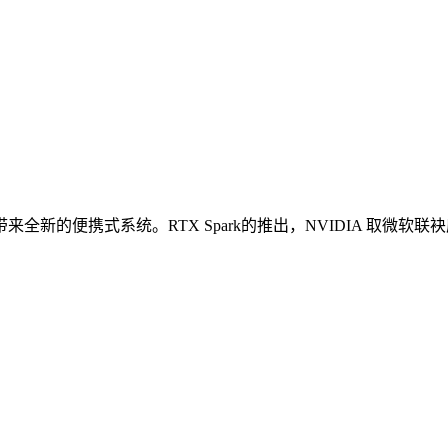
便携式系统。RTX Spark的推出，NVIDIA 取微软联袂应对这一挑和，