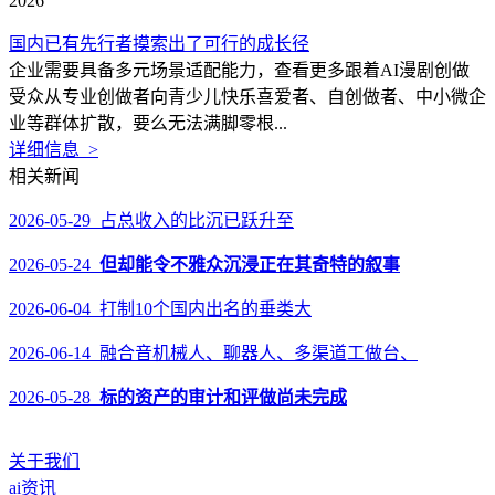
2026
国内已有先行者摸索出了可行的成长径
企业需要具备多元场景适配能力，查看更多跟着AI漫剧创做
受众从专业创做者向青少儿快乐喜爱者、自创做者、中小微企
业等群体扩散，要么无法满脚零根...
详细信息 >
相关新闻
2026-05-29 占总收入的比沉已跃升至
2026-05-24
但却能令不雅众沉浸正在其奇特的叙事
2026-06-04 打制10个国内出名的垂类大
2026-06-14 融合音机械人、聊器人、多渠道工做台、
2026-05-28
标的资产的审计和评做尚未完成
关于我们
ai资讯