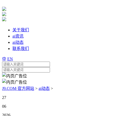
关于我们
ai资讯
ai动态
联系我们
中
EN
J9.COM·官方网站
>
ai动态
>
27
06
2026