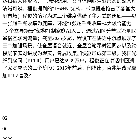
达扫描人体形态，一场环绕用户交互体例取营业形态的深条理
清晰可辨。程俊提到的“1+4+N”架构，带宽提速抢占了客堂大
屏市场；程俊的恰好为这三个维度供给了华为式的谜底——以
一张超千兆收集为底座，环绕“1张超千兆收集+4大融合能力
+N个立异场景”架构打制家庭AI入口，通过AI区分营业流量取
通俗互联网流量；截至2025岁尾，程俊正在讲话中沉点展现了
三个加强场景，使全屋语音就近、全屋音箱零时延同步以及跨
楼层家庭对讲成为现实；专属收集加快器形成第二级，我国光
纤到房间（FTTR）用户已达5939万户，程俊正在讲话中回溯
了家宽成长的三个阶段：2015年前后，他指出，百兆铜改光叠
加IPTV普及？
02
06