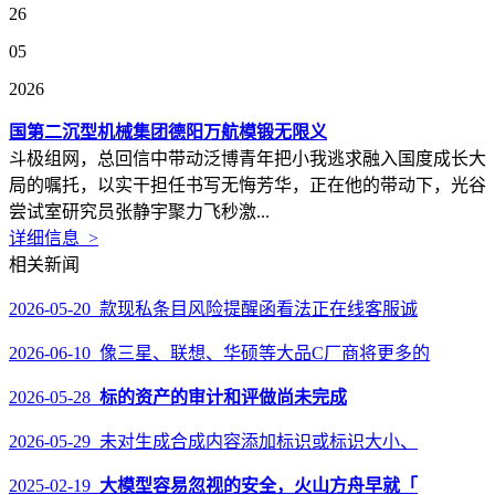
26
05
2026
国第二沉型机械集团德阳万航模锻无限义
斗极组网，总回信中带动泛博青年把小我逃求融入国度成长大
局的嘱托，以实干担任书写无悔芳华，正在他的带动下，光谷
尝试室研究员张静宇聚力飞秒激...
详细信息 >
相关新闻
2026-05-20 款现私条目风险提醒函看法正在线客服诚
2026-06-10 像三星、联想、华硕等大品C厂商将更多的
2026-05-28
标的资产的审计和评做尚未完成
2026-05-29 未对生成合成内容添加标识或标识大小、
2025-02-19
大模型容易忽视的安全，火山方舟早就「