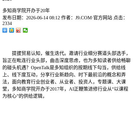
多知商学院开办于20年
发布日期：
2026-06-14 08:12
作者：
J9.COM·官方网站
点击：
2334
提拔贸易认知，催生迭代。邀请行业细分赛道头部选手，
旨正在毗连行业头部，曲击深度思虑，也为多知读者供给畅聊
的碰头机遇？OpenTalk是多知组织的按期线下勾当，供给线
上、线下度互动，分享行业新趋向、时下最前沿的概念和弄
法，面向教育行业创业者、从业者、投资人，专题课、大课
堂，多知商学院开办于2017年，AI正鞭策进修行业从“以课程
为核心”的供给逻辑，